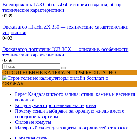
Внедорожник ГАЗ Соболь 4х4: история создания, обзор,
технические характеристики
0
739
Экскаватор Hitachi ZX 330 — технические характеристики,
устройство
0
403
Экскаватор-погрузчик JCB 3CX — описание, особенности,
технические характеристики
0
356
Search
for:
СТРОИТЕЛЬНЫЕ КАЛЬКУЛЯТОРЫ БЕСПЛАТНО
СВЕЖАК
Берег Кандалакшского залива: отлив, камень и весенняя
корюшка
Когда нужна строительная экспертиза
Почему семьи выбирают загородную жизнь вместо
городской квартиры
Силовые хомуты
Малярный скотч для защиты поверхностей от краски
Обратная связь