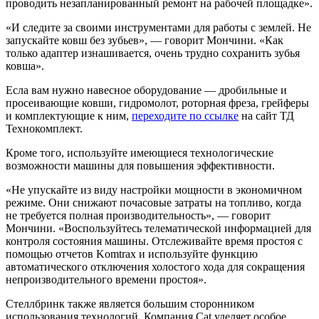
проводить незапланированный ремонт на рабочей площадке».
«И следите за своими инструментами для работы с землей. Не
запускайте ковш без зубьев», — говорит Мончини. «Как
только адаптер изнашивается, очень трудно сохранить зубья
ковша».
Есла вам нужно навесное оборудование — дробильные и
просеивающие ковши, гидромолот, роторная фреза, грейферы
и комплектующие к ним,
переходите по ссылке
на сайт ТД
Технокомплект.
Кроме того, используйте имеющиеся технологические
возможности машины для повышения эффективности.
«Не упускайте из виду настройки мощности в экономичном
режиме. Они снижают почасовые затраты на топливо, когда
не требуется полная производительность», — говорит
Мончини. «Воспользуйтесь телематической информацией для
контроля состояния машины. Отслеживайте время простоя с
помощью отчетов Komtrax и используйте функцию
автоматического отключения холостого хода для сокращения
непроизводительного времени простоя».
Стеллбринк также является большим сторонником
использования технологий. Компания Cat уделяет особое