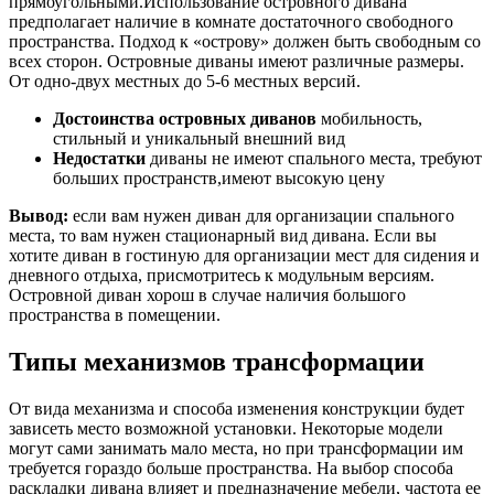
прямоугольными.Использование островного дивана
предполагает наличие в комнате достаточного свободного
пространства. Подход к «острову» должен быть свободным со
всех сторон. Островные диваны имеют различные размеры.
От одно-двух местных до 5-6 местных версий.
Достоинства островных диванов
мобильность,
стильный и уникальный внешний вид
Недостатки
диваны не имеют спального места, требуют
больших пространств,имеют высокую цену
Вывод:
если вам нужен диван для организации спального
места, то вам нужен стационарный вид дивана. Если вы
хотите диван в гостиную для организации мест для сидения и
дневного отдыха, присмотритесь к модульным версиям.
Островной диван хорош в случае наличия большого
пространства в помещении.
Типы механизмов трансформации
От вида механизма и способа изменения конструкции будет
зависеть место возможной установки. Некоторые модели
могут сами занимать мало места, но при трансформации им
требуется гораздо больше пространства. На выбор способа
раскладки дивана влияет и предназначение мебели, частота ее