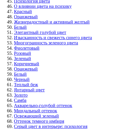
Психология цвета
О влиянии цвета на психику
Красный
Оранжевый
Жизнерадостный и активный желтый
Белый
Элегантный голубой цвет
Изысканность и свежесть синего цвета
Многогранность зеленого цвета
Фиолетовый
Розовый
Зеленый
Коричневый
Оранжевый
Белый
Черный
Теплый беж
Янтарный цвет
Золото
Самба
Акварельно-голубой оттенок
Миндальный оттенок
Освежающий зеленый
Оттенок темного имбиря
Серый цвет в интерьере: психология