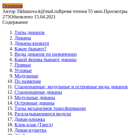
Основная
Автор
Tikhanova-k@mail.ru
Время чтения
55 мин.
Просмотры
275
Обновлено
15.04.2021
Содержание
Типы диванов
Диваны
Диваны-кровати
Какие бывают?
Виды диванов по назначению
Какой формы бывают диваны
Прямые
Угловые
Модульные
По размерам
Стационарные, модульные и островные виды диванов
Стационарные диваны
Модульные диваны
Островные диваны
Типы механизмов трансформации
Раскладывающиеся модели
Диван-книжка
Клик-клак (Танго)
Диван-кушетка