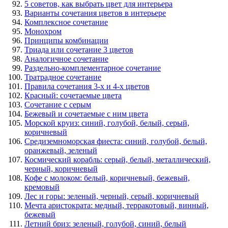
5 советов, как выбрать цвет для интерьера
Варианты сочетания цветов в интерьере
Комплексное сочетание
Монохром
Принципы комбинации
Триада или сочетание 3 цветов
Аналогичное сочетание
Раздельно-комплементарное сочетание
Тратрадное сочетание
Правила сочетания 3-х и 4-х цветов
Красный: сочетаемые цвета
Сочетание с серым
Бежевый и сочетаемые с ним цвета
Морской круиз: синий, голубой, белый, серый,
коричневый
Средиземноморская фиеста: синий, голубой, белый,
оранжевый, зеленый
Космический корабль: серый, белый, металлический,
черный, коричневый
Кофе с молоком: белый, коричневый, бежевый,
кремовый
Лес и горы: зеленый, черный, серый, коричневый
Мечта аристократа: медный, терракотовый, винный,
бежевый
Летний бриз: зеленый, голубой, синий, белый