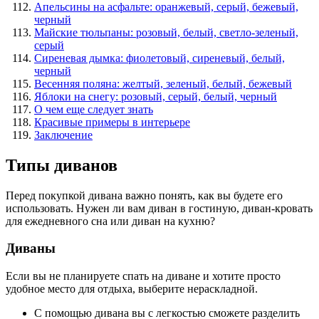
Апельсины на асфальте: оранжевый, серый, бежевый,
черный
Майские тюльпаны: розовый, белый, светло-зеленый,
серый
Сиреневая дымка: фиолетовый, сиреневый, белый,
черный
Весенняя поляна: желтый, зеленый, белый, бежевый
Яблоки на снегу: розовый, серый, белый, черный
О чем еще следует знать
Красивые примеры в интерьере
Заключение
Типы диванов
Перед покупкой дивана важно понять, как вы будете его
использовать. Нужен ли вам диван в гостиную, диван-кровать
для ежедневного сна или диван на кухню?
Диваны
Если вы не планируете спать на диване и хотите просто
удобное место для отдыха, выберите нераскладной.
С помощью дивана вы с легкостью сможете разделить