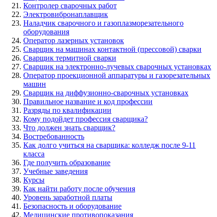
Контролер сварочных работ
Электровибронаплавщик
Наладчик сварочного и газоплазморезательного
оборудования
Оператор лазерных установок
Сварщик на машинах контактной (прессовой) сварки
Сварщик термитной сварки
Сварщик на электронно-лучевых сварочных установках
Оператор проекционной аппаратуры и газорезательных
машин
Сварщик на диффузионно-сварочных установках
Правильное название и код профессии
Разряды по квалификации
Кому подойдет профессия сварщика?
Что должен знать сварщик?
Востребованность
Как долго учиться на сварщика: колледж после 9-11
класса
Где получить образование
Учебные заведения
Курсы
Как найти работу после обучения
Уровень заработной платы
Безопасность и оборудование
Медицинские противопоказания