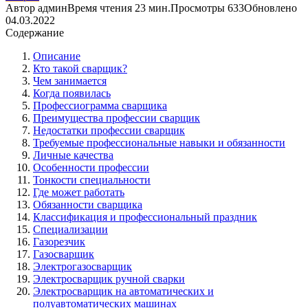
Автор
админ
Время чтения
23 мин.
Просмотры
633
Обновлено
04.03.2022
Содержание
Описание
Кто такой сварщик?
Чем занимается
Когда появилась
Профессиограмма сварщика
Преимущества профессии сварщик
Недостатки профессии сварщик
Требуемые профессиональные навыки и обязанности
Личные качества
Особенности профессии
Тонкости специальности
Где может работать
Обязанности сварщика
Классификация и профессиональный праздник
Специализации
Газорезчик
Газосварщик
Электрогазосварщик
Электросварщик ручной сварки
Электросварщик на автоматических и
полуавтоматических машинах