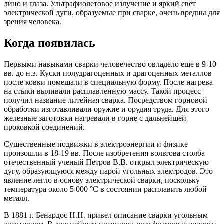
лицо и глаза. Ультрафиолетовое излучение и яркий свет
электрической дуги, образуемые при сварке, очень вредны для
зрения человека.
Когда появилась
Первыми навыками сварки человечество овладело еще в 9-10
вв. до н.э. Куски полудрагоценных и драгоценных металлов
после ковки помещали в специальную форму. После нагрева
на стыки выливали расплавленную массу. Такой процесс
получил название литейная сварка. Посредством горновой
обработки изготавливали оружие и орудия труда. Для этого
железные заготовки нагревали в горне с дальнейшей
проковкой соединений.
Существенные подвижки в электроэнергии и физике
произошли в 18-19 вв. После изобретения вольтова столба
отечественный ученый Петров В.В. открыл электрическую
дугу, образующуюся между парой угольных электродов. Это
явление легло в основу электрической сварки, поскольку
температура около 5 000 °C в состоянии расплавить любой
металл.
В 1881 г. Бенардос Н.Н. привел описание сварки угольным