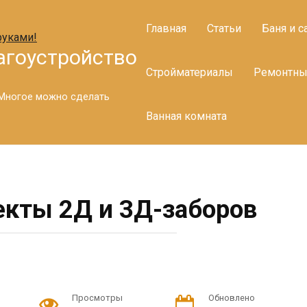
Главная
Статьи
Баня и с
агоустройство
Стройматериалы
Ремонтны
. Многое можно сделать
Ванная комната
кты 2Д и 3Д-заборов
Просмотры
Обновлено