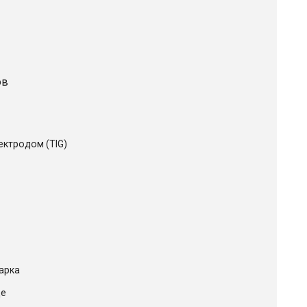
ов
ктродом (TIG)
арка
де