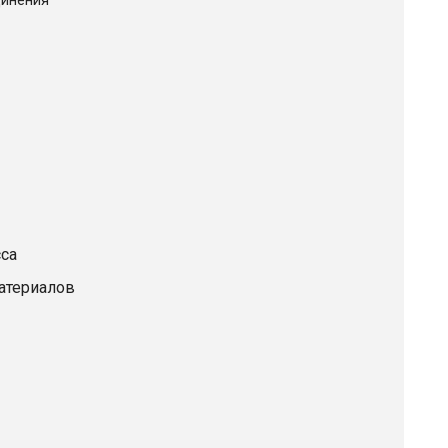
са
атериалов