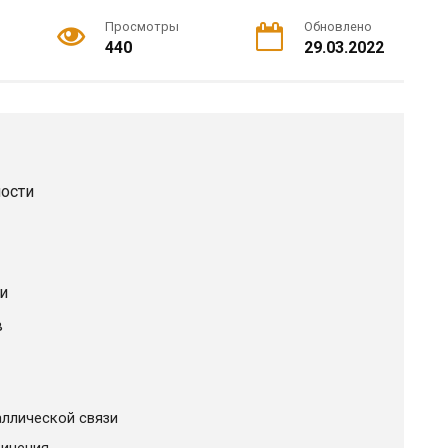
Просмотры
Обновлено
440
29.03.2022
ости
и
в
аллической связи
динения