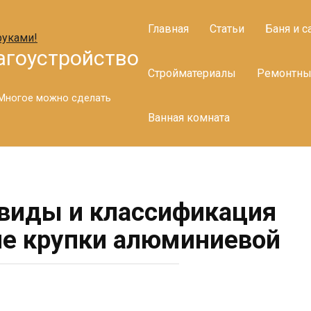
Главная
Статьи
Баня и с
агоустройство
Стройматериалы
Ремонтны
. Многое можно сделать
Ванная комната
: виды и классификация
ие крупки алюминиевой