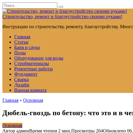
Перейти
Search
к
for:
контенту
Строительство, ремонт и благоустройство своими руками!
Инструкции по строительству, ремонту, благоустройству. Мног
Главная
Статьи
Баня и сауна
Полы
Оборудование для воды
Стройматериалы
Ремонтные работы
Фундамент
Сварка
Дизайн
Ванная комната
Главная
»
Основная
Дюбель-гвоздь по бетону: что это и в 
Основная
Автор
админ
Время чтения
2 мин.
Просмотры
204
Обновлено
06