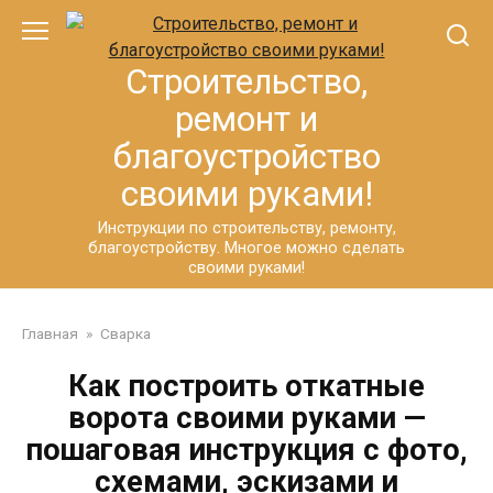
Перейти
к
контенту
Строительство,
ремонт и
благоустройство
своими руками!
Инструкции по строительству, ремонту,
благоустройству. Многое можно сделать
своими руками!
Главная
»
Сварка
Как построить откатные
ворота своими руками —
пошаговая инструкция с фото,
схемами, эскизами и