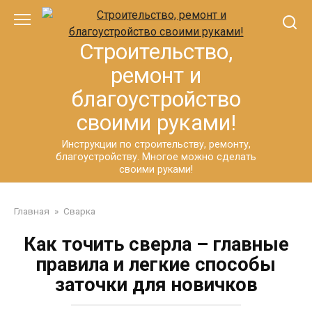
Перейти
к
контенту
Строительство,
ремонт и
благоустройство
своими руками!
Инструкции по строительству, ремонту,
благоустройству. Многое можно сделать
своими руками!
Главная
»
Сварка
Как точить сверла – главные
правила и легкие способы
заточки для новичков