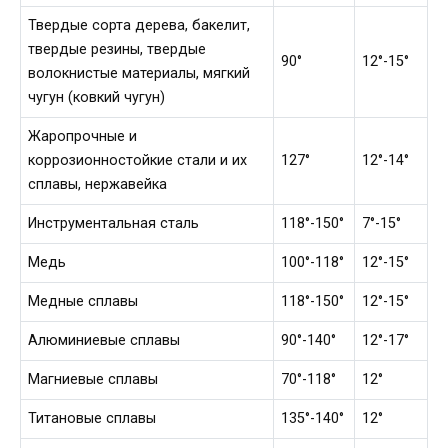
Твердые сорта дерева, бакелит,
твердые резины, твердые
90°
12°-15°
волокнистые материалы, мягкий
чугун (ковкий чугун)
Жаропрочные и
коррозионностойкие стали и их
127°
12°-14°
сплавы, нержавейка
Инструментальная сталь
118°-150°
7°-15°
Медь
100°-118°
12°-15°
Медные сплавы
118°-150°
12°-15°
Алюминиевые сплавы
90°-140°
12°-17°
Магниевые сплавы
70°-118°
12°
Титановые сплавы
135°-140°
12°