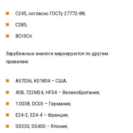
С245, согласно ГОСТу 27772-88;
С285;
ВСт3Сп.
Зарубежные аналоги маркируются по другим
правилам:
A57036, K01804 – США;
40B, 722M24, HFS4 – Великобритания;
1.0038, DC03 – Германия;
E24-2, E24-4 – Франция;
SS330, SS400 – Япония;