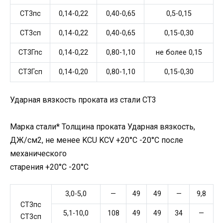
СТ3пс
0,14-0,22
0,40-0,65
0,5-0,15
СТ3сп
0,14-0,22
0,40-0,65
0,15-0,30
СТ3Гпс
0,14-0,22
0,80-1,10
не более 0,15
СТ3Гсп
0,14-0,20
0,80-1,10
0,15-0,30
Ударная вязкость проката из стали СТ3
Марка стали* Толщина проката Ударная вязкость,
ДЖ/см2, не менее KCU KCV +20°С -20°С после
механического
старения +20°С -20°С
3,0-5,0
—
49
49
—
9,8
СТ3пс
5,1-10,0
108
49
49
34
—
СТ3сп