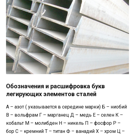
Обозначения и расшифровка букв
легирующих элементов сталей
А – азот ( указывается в середине марки) Б – ниобий
В – вольфрам Г – марганец Д – медь Е – селен К –
кобальт М – молибден Н – никель П – фосфор Р –
бор С – кремний Т – титан Ф – ванадий Х – хром Ц –