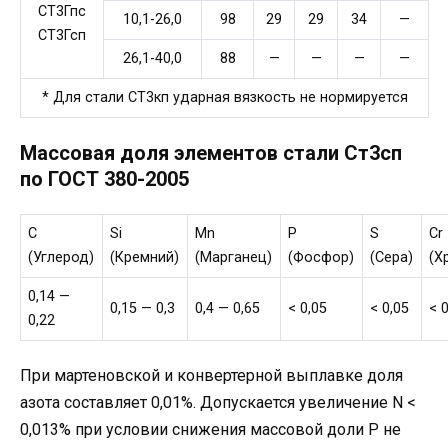
СТ3Гпс
10,1-26,0
98
29
29
34
—
СТ3Гсп
26,1-40,0
88
—
—
—
—
* Для стали СТ3кп ударная вязкость не нормируется
Массовая доля элементов стали Ст3сп
по ГОСТ 380-2005
C
Si
Mn
P
S
Cr
(Углерод)
(Кремний)
(Марганец)
(Фосфор)
(Сера)
(Х
0,14 —
0,15 — 0,3
0,4 — 0,65
< 0,05
< 0,05
< 0
0,22
При мартеновской и конвертерной выплавке доля
азота составляет 0,01%. Допускается увеличение N <
0,013% при условии снижения массовой доли P не