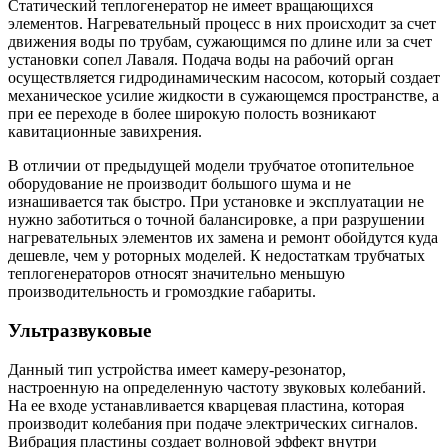
Статический теплогенератор не имеет вращающихся
элементов. Нагревательный процесс в них происходит за счет
движения воды по трубам, сужающимся по длине или за счет
установки сопел Лаваля. Подача воды на рабочий орган
осуществляется гидродинамическим насосом, который создает
механическое усилие жидкости в сужающемся пространстве, а
при ее переходе в более широкую полость возникают
кавитационные завихрения.
В отличии от предыдущей модели трубчатое отопительное
оборудование не производит большого шума и не
изнашивается так быстро. При установке и эксплуатации не
нужно заботиться о точной балансировке, а при разрушении
нагревательных элементов их замена и ремонт обойдутся куда
дешевле, чем у роторных моделей. К недостаткам трубчатых
теплогенераторов относят значительно меньшую
производительность и громоздкие габариты.
Ультразвуковые
Данный тип устройства имеет камеру-резонатор,
настроенную на определенную частоту звуковых колебаний.
На ее входе устанавливается кварцевая пластина, которая
производит колебания при подаче электрических сигналов.
Вибрация пластины создает волновой эффект внутри