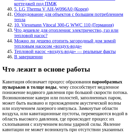
коттеджей под ПМЖ
5. LG Therma V AH-W096A0 (Корея)
Оборудование для объектов с большим потреблением
тепла
10. Viessmann Vitocal 300-G WWC 110 (Германия)
Что дешевле для отопления: электричество, газ или
тепловой насос?
Можно ли дешево отопить загородный дом зимой
тепловым насосом «воздух-вода»
Тепловой насос «воздух-вода» — реальные факты
В завершении
Что лежит в основе работы
Кавитация обозначает процесс образования
парообразных
пузырьков в толще воды
, чему способствует медленное
понижение водяного давления при большой скорости потока.
Возникновение каверн или полостей, заполненных паром,
может быть вызвано и прохождением акустической волны
или излучением лазерного импульса. Замкнутые области
воздуха, или кавитационные пустоты, перемещаются водой в
область высокого давления, где происходит процесс их
схлопывания с излучением волны ударной силы. Явление
кавитации не может возникнуть при отсутствии указанных