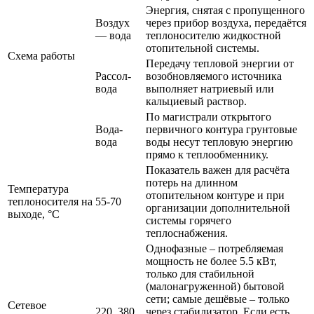
Энергия, снятая с пропущенного
Воздух
через прибор воздуха, передаётся
— вода
теплоносителю жидкостной
отопительной системы.
Схема работы
Передачу тепловой энергии от
Рассол-
возобновляемого источника
вода
выполняет натриевый или
кальциевый раствор.
По магистрали открытого
Вода-
первичного контура грунтовые
вода
воды несут тепловую энергию
прямо к теплообменнику.
Показатель важен для расчёта
потерь на длинном
Температура
отопительном контуре и при
теплоносителя на
55-70
организации дополнительной
выходе, °С
системы горячего
теплоснабжения.
Однофазные – потребляемая
мощность не более 5.5 кВт,
только для стабильной
(малонагруженной) бытовой
сети; самые дешёвые – только
Сетевое
220, 380
через стабилизатор. Если есть