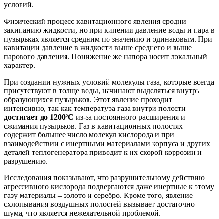
условий.
Физический процесс кавитационного явления сродни
закипанию жидкости, но при кипении давление воды и пара в
пузырьках является средним по значению и одинаковым. При
кавитации давление в жидкости выше среднего и выше
парового давления. Понижение же напора носит локальный
характер.
При создании нужных условий молекулы газа, которые всегда
присутствуют в толще воды, начинают выделяться внутрь
образующихся пузырьков. Этот явление проходит
интенсивно, так как температура газа внутри полости
достигает до 1200ºС
из-за постоянного расширения и
сжимания пузырьков. Газ в кавитационных полостях
содержит большее число молекул кислорода и при
взаимодействии с инертными материалами корпуса и других
деталей теплогенератора приводит к их скорой коррозии и
разрушению.
Исследования показывают, что разрушительному действию
агрессивного кислорода подвергаются даже инертные к этому
газу материалы – золото и серебро. Кроме того, явление
схлопывания воздушных полостей вызывает достаточно
шума, что является нежелательной проблемой.