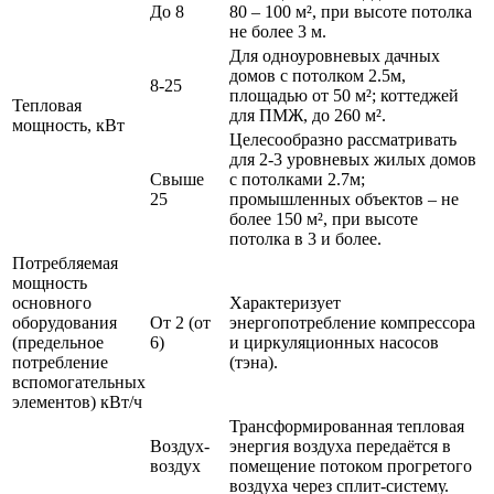
До 8
80 – 100 м², при высоте потолка
не более 3 м.
Для одноуровневых дачных
домов с потолком 2.5м,
8-25
площадью от 50 м²; коттеджей
Тепловая
для ПМЖ, до 260 м².
мощность, кВт
Целесообразно рассматривать
для 2-3 уровневых жилых домов
Свыше
с потолками 2.7м;
25
промышленных объектов – не
более 150 м², при высоте
потолка в 3 и более.
Потребляемая
мощность
основного
Характеризует
оборудования
От 2 (от
энергопотребление компрессора
(предельное
6)
и циркуляционных насосов
потребление
(тэна).
вспомогательных
элементов) кВт/ч
Трансформированная тепловая
Воздух-
энергия воздуха передаётся в
воздух
помещение потоком прогретого
воздуха через сплит-систему.