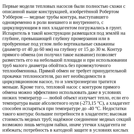
Первые модели тепловых насосов были полностью схожи с
описанной выше конструкцией, изобретённой Робертом
Уэббером — медные трубы контура, выступавшего
одновременно в роли внешнего и внутреннего, с
циркулирующим в них хладагентом погружались в грунт.
Испаритель в такой конструкции размещался под землёй на
глубине, превышающей глубину промерзания или в
пробуренные под углом либо вертикальные скважины
(диаметр от 40 до 60 мм) на глубину от 15 до 30 м. Контур
прямого обмена (он получил такое название) позволяет
разместить его на небольшой площади и при использовании
труб малого диаметра обойтись без промежуточного
теплообменника. Прямой обмен не требует принудительной
прокачки теплоносителя, раз нет необходимости в
циркуляционном насосе, то и электроэнергии тратится
меньше. Кроме того, тепловой насос с контуром прямого
обмена можно эффективно использовать даже в условиях
низких температур — любой объект излучает тепло, если его
температура выше абсолютного нуля (-273,15 °С), а хладагент
способен испаряться при температуре до -40 °С. Недостатки
такого контура: большие потребности в хладагенте; высокая
стоимость медных труб; надёжное соединение медных секций
возможно лишь методом пайки, иначе утечки хладагента не
избежать; потребность в катодной защите в условиях кислых