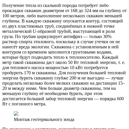
Получение тепла из скальной породы потребует либо
прокладки скважин диаметром от 168 до 324 мм на глубину от
100 метров, либо выполнение нескольких скважин меньшей
глубины. В каждую скважину опускается контур, состоящий
из двух пластиковых труб, соединённых в нижней точке
металлической U-образной трубой, выступающей в роли
груза. По трубам циркулирует антифриз — только 30%
раствор спирта этилового, поскольку в случае утечки он не
нанесёт вреда экологии. Скважина с установленным в ней
контуром со временем заполнится грунтовыми водами,
которые будут подводить тепло к теплоносителю. Каждый
метр такой скважины даст около 50 Вт тепловой энергии, т. е.
для теплового насоса мощностью 10 кВт потребуется
пробурить 170 м скважины. Для получения большей тепловой
энергии бурить скважину глубже 200 м не выгодно — лучше
проделать несколько более мелких скважин на дистанции 15–
20 м между ними. Чем больше диаметр скважины, тем на
меньшую глубину её необходимо бурить, при этом
достигается больший забор тепловой энергии — порядка 600
Вт с погонного метра.
Монтаж геотермального зонда