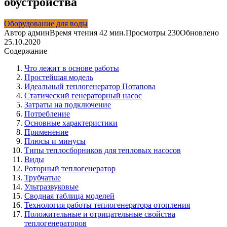
обустройства
Оборудование для воды
Автор
админ
Время чтения
42 мин.
Просмотры
230
Обновлено
25.10.2020
Содержание
Что лежит в основе работы
Простейшая модель
Идеальный теплогенератор Потапова
Статический генераторный насос
Затраты на подключение
Потребление
Основные характеристики
Применение
Плюсы и минусы
Типы теплосборников для тепловых насосов
Виды
Роторный теплогенератор
Трубчатые
Ультразвуковые
Сводная таблица моделей
Технология работы теплогенератора отопления
Положительные и отрицательные свойства
теплогенераторов