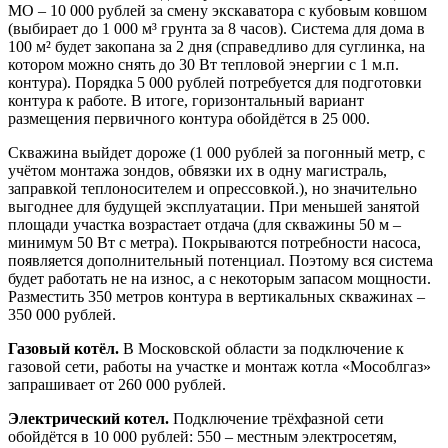
МО – 10 000 рублей за смену экскаватора с кубовым ковшом
(выбирает до 1 000 м³ грунта за 8 часов). Система для дома в
100 м² будет закопана за 2 дня (справедливо для суглинка, на
котором можно снять до 30 Вт тепловой энергии с 1 м.п.
контура). Порядка 5 000 рублей потребуется для подготовки
контура к работе. В итоге, горизонтальный вариант
размещения первичного контура обойдётся в 25 000.
Скважина выйдет дороже (1 000 рублей за погонный метр, с
учётом монтажа зондов, обвязки их в одну магистраль,
заправкой теплоносителем и опрессовкой.), но значительно
выгоднее для будущей эксплуатации. При меньшей занятой
площади участка возрастает отдача (для скважины 50 м –
минимум 50 Вт с метра). Покрываются потребности насоса,
появляется дополнительный потенциал. Поэтому вся система
будет работать не на износ, а с некоторым запасом мощности.
Разместить 350 метров контура в вертикальных скважинах –
350 000 рублей.
Газовый котёл.
В Московской области за подключение к
газовой сети, работы на участке и монтаж котла «Мособлгаз»
запрашивает от 260 000 рублей.
Электрический котел.
Подключение трёхфазной сети
обойдётся в 10 000 рублей: 550 – местным электросетям,