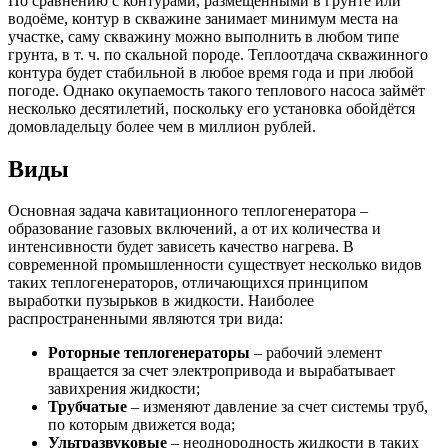
По сравнению с контурами, размещёнными в грунте или
водоёме, контур в скважине занимает минимум места на
участке, саму скважину можно выполнить в любом типе
грунта, в т. ч. по скальной породе. Теплоотдача скважинного
контура будет стабильной в любое время года и при любой
погоде. Однако окупаемость такого теплового насоса займёт
несколько десятилетий, поскольку его установка обойдётся
домовладельцу более чем в миллион рублей.
Виды
Основная задача кавитационного теплогенератора –
образование газовых включений, а от их количества и
интенсивности будет зависеть качество нагрева. В
современной промышленности существует несколько видов
таких теплогенераторов, отличающихся принципом
выработки пузырьков в жидкости. Наиболее
распространенными являются три вида:
Роторные теплогенераторы
– рабочий элемент
вращается за счет электропривода и вырабатывает
завихрения жидкости;
Трубчатые
– изменяют давление за счет системы труб,
по которым движется вода;
Ультразвуковые
– неоднородность жидкости в таких