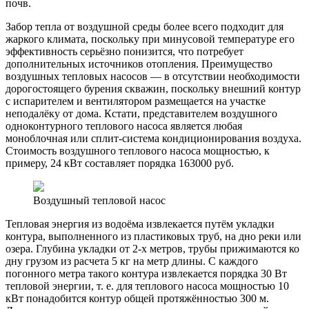
почв.
Забор тепла от воздушной среды более всего подходит для
жаркого климата, поскольку при минусовой температуре его
эффективность серьёзно понизится, что потребует
дополнительных источников отопления. Преимущество
воздушных тепловых насосов — в отсутствии необходимости
дорогостоящего бурения скважин, поскольку внешний контур
с испарителем и вентилятором размещается на участке
неподалёку от дома. Кстати, представителем воздушного
одноконтурного теплового насоса является любая
моноблочная или сплит-система кондиционирования воздуха.
Стоимость воздушного теплового насоса мощностью, к
примеру, 24 кВт составляет порядка 163000 руб.
Воздушный тепловой насос
Тепловая энергия из водоёма извлекается путём укладки
контура, выполненного из пластиковых труб, на дно реки или
озера. Глубина укладки от 2-х метров, трубы прижимаются ко
дну грузом из расчета 5 кг на метр длины. С каждого
погонного метра такого контура извлекается порядка 30 Вт
тепловой энергии, т. е. для теплового насоса мощностью 10
кВт понадобится контур общей протяжённостью 300 м.