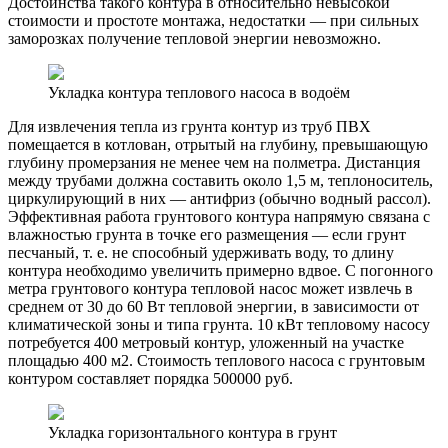
Достоинства такого контура в относительно невысокой
стоимости и простоте монтажа, недостатки — при сильных
заморозках получение тепловой энергии невозможно.
Укладка контура теплового насоса в водоём
Для извлечения тепла из грунта контур из труб ПВХ
помещается в котлован, отрытый на глубину, превышающую
глубину промерзания не менее чем на полметра. Дистанция
между трубами должна составить около 1,5 м, теплоноситель,
циркулирующий в них — антифриз (обычно водный рассол).
Эффективная работа грунтового контура напрямую связана с
влажностью грунта в точке его размещения — если грунт
песчаный, т. е. не способный удерживать воду, то длину
контура необходимо увеличить примерно вдвое. С погонного
метра грунтового контура тепловой насос может извлечь в
среднем от 30 до 60 Вт тепловой энергии, в зависимости от
климатической зоны и типа грунта. 10 кВт тепловому насосу
потребуется 400 метровый контур, уложенный на участке
площадью 400 м2. Стоимость теплового насоса с грунтовым
контуром составляет порядка 500000 руб.
Укладка горизонтального контура в грунт